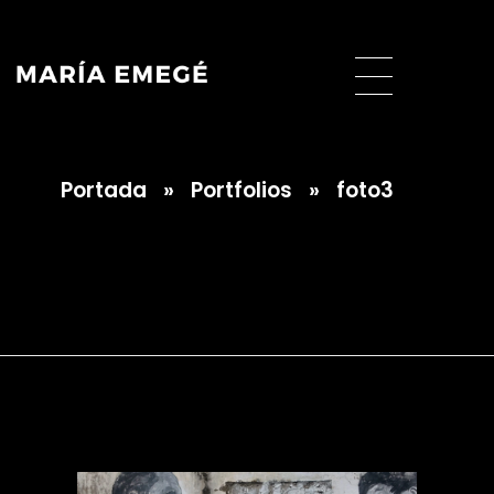
Portada
»
Portfolios
»
foto3
María Emegé
foto3